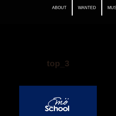
ABOUT
WANTED
MUS
top_3